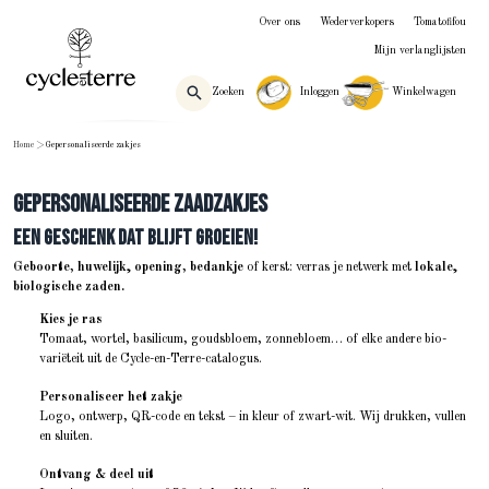
Over ons
Wederverkopers
Tomatofifou
Mijn verlanglijsten
Zoeken
Inloggen
Winkelwagen
Home
>
Gepersonaliseerde zakjes
Gepersonaliseerde zaadzakjes
Een geschenk dat blijft groeien!
Geboorte
,
huwelijk,
opening
,
bedankje
of kerst: verras je netwerk met
lokale,
biologische zaden.
Kies je ras
Tomaat, wortel, basilicum, goudsbloem, zonnebloem… of elke andere bio-
variëteit uit de Cycle-en-Terre-catalogus.
Personaliseer het zakje
Logo, ontwerp, QR-code en tekst – in kleur of zwart-wit. Wij drukken, vullen
en sluiten.
Ontvang & deel uit