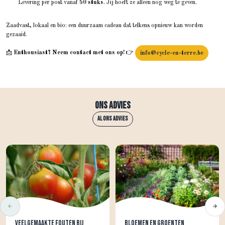
Levering per post vanaf
50 stuks
. Jij hoeft ze alleen nog weg te geven.
Zaadvast, lokaal en bio: een duurzaam cadeau dat telkens opnieuw kan worden
gezaaid.
📩
Enthousiast? Neem contact met ons op!
👉
info@cycle-en-terre.be
Ons advies
Al ons advies
Veelgemaakte fouten bij
Bloemen en groenten