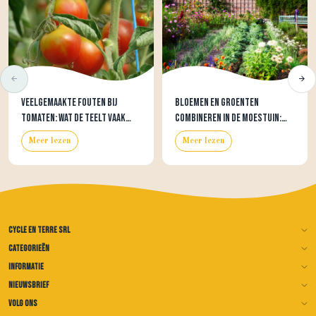
Veelgemaakte fouten bij
Bloemen en groenten
tomaten: wat de teelt vaak
combineren in de moestuin:
moeilijker maakt dan nodig
mooi, nuttig… en vaak
Meer lezen
Meer lezen
verrassend doeltreffend
Cycle en terre SRL
Categorieën
Informatie
Nieuwsbrief
Volg ons