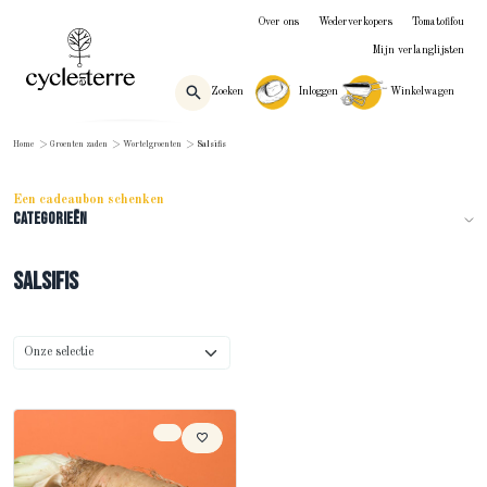
Over ons
Wederverkopers
Tomatofifou
Mijn verlanglijsten
Zoeken
Inloggen
Winkelwagen
Home
>
Groenten zaden
>
Wortelgroenten
>
Salsifis
Een cadeaubon schenken
Categorieën
Salsifis
Sorteren op
Onze selectie
Producten sorteren