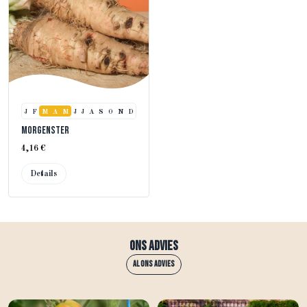
J
F
M
A
M
J
J
A
S
O
N
D
Morgenster
4,16 €
Details
Ons advies
Al ons advies