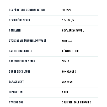
Température de germination
10 - 25°C
Densité de semis
1 g/10m², 5
Nom Latin
Centaurea cyanus L.
Cycle de vie (annuelle/vivace)
Annuelle
Partie comestible
Pétales, Fleurs
Profondeur de semis
5cm, 0
Durée de culture
60 - 90 jours
Espacement
25 x 25 cm
Exposition
Soleil
Type de sol
Sol léger, Sol bien drainé