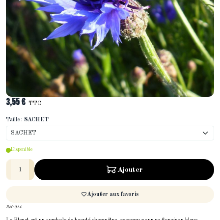
3,55 €
TTC
Taille
Taille :
SACHET
SACHET
Disponible
Quantité
Ajouter
Ajouter aux favoris
Réf:
014