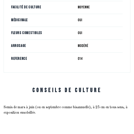
Facilité de culture
Moyenne
Médicinale
Oui
Fleurs comestibles
Oui
Arrosage
Modéré
Reference
014
Conseils de culture
Semis de mars à juin (ou en septembre comme bisannuelle), à 25 cm en tous sens, à
exposition ensoleillée.