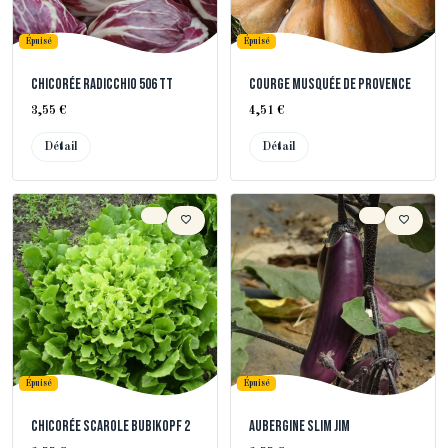
Épuisé
Épuisé
Chicorée Radicchio 506 TT
Courge Musquée de Provence
3,55 €
4,51 €
Détail
Détail
Épuisé
Épuisé
Chicorée Scarole Bubikopf 2
Aubergine Slim Jim