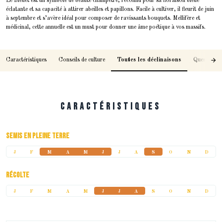
Le Bleuet est un symbole de beauté champêtre, reconnu pour sa floraison bleue
éclatante et sa capacité à attirer abeilles et papillons. Facile à cultiver, il fleurit de juin
à septembre et s’avère idéal pour composer de ravissants bouquets. Mellifère et
médicinal, cette annuelle est un must pour donner une âme poétique à vos massifs.
Caractéristiques
Conseils de culture
Toutes les déclinaisons
Questions /
Caractéristiques
Semis en pleine terre
J
F
M
A
M
J
J
A
S
O
N
D
Récolte
J
F
M
A
M
J
J
A
S
O
N
D