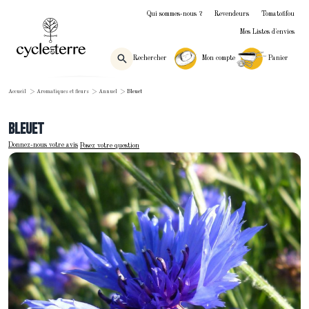
Qui sommes-nous ?
Revendeurs
Tomatofifou
Mes Listes d'envies
Rechercher
Mon compte
Panier
Accueil
>
Aromatiques et fleurs
>
Annuel
>
Bleuet
Bleuet
Donnez-nous votre avis
Posez votre question