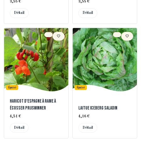
3,55 €
3,55 €
Détail
Détail
Épuisé
Épuisé
Haricot d'Espagne à Rame à
Écosser Prijswinner
Laitue Iceberg Saladin
4,51 €
4,16 €
Détail
Détail