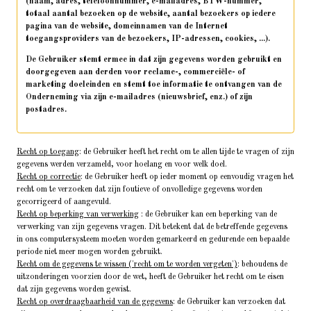
(naam, adres, telefoonnummer, e-mailadres, BTW-nummer,
totaal aantal bezoeken op de website, aantal bezoekers op iedere
pagina van de website, domeinnamen van de Internet
toegangsproviders van de bezoekers, IP-adressen, cookies, ...).
De Gebruiker stemt ermee in dat zijn gegevens worden gebruikt en
doorgegeven aan derden voor reclame-, commerciële- of
marketing doeleinden en stemt toe informatie te ontvangen van de
Onderneming via zijn e-mailadres (nieuwsbrief, enz.) of zijn
postadres.
Recht op toegang
: de Gebruiker heeft het recht om te allen tijde te vragen of zijn
gegevens werden verzameld, voor hoelang en voor welk doel.
Recht op correctie
: de Gebruiker heeft op ieder moment op eenvoudig vragen het
recht om te verzoeken dat zijn foutieve of onvolledige gegevens worden
gecorrigeerd of aangevuld.
Recht op beperking van verwerking
: de Gebruiker kan een beperking van de
verwerking van zijn gegevens vragen. Dit betekent dat de betreffende gegevens
in ons computersysteem moeten worden gemarkeerd en gedurende een bepaalde
periode niet meer mogen worden gebruikt.
Recht om de gegevens te wissen ('recht om te worden vergeten')
: behoudens de
uitzonderingen voorzien door de wet, heeft de Gebruiker het recht om te eisen
dat zijn gegevens worden gewist.
Recht op overdraagbaarheid van de gegevens
: de Gebruiker kan verzoeken dat