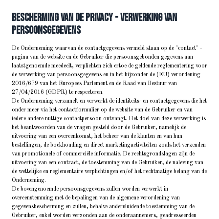
Bescherming van de privacy - verwerking van
persoonsgegevens
De Onderneming waarvan de contactgegevens vermeld staan op de "contact" -
pagina van de website en de Gebruiker die persoonsgebonden gegevens aan
laatstgenoemde meedeelt, verplichten zich ertoe de geldende reglementering voor
de verwerking van persoonsgegevens en in het bijzonder de (EU) verordening
2016/679 van het Europees Parlement en de Raad van Bestuur van
27/04/2016 (GDPR) te respecteren.
De Onderneming verzamelt en verwerkt de identiteits- en contactgegevens die het
onder meer via het contactformulier op de website van de Gebruiker en van
iedere andere nuttige contactpersoon ontvangt. Het doel van deze verwerking is
het beantwoorden van de vragen gesteld door de Gebruiker, namelijk de
uitvoering van een overeenkomst, het beheer van de klanten en van hun
bestellingen, de boekhouding en direct marketingactiviteiten zoals het verzenden
van promotionele of commerciële informatie. De rechtsgrondslagen zijn de
uitvoering van een contract, de toestemming van de Gebruiker, de naleving van
de wettelijke en reglementaire verplichtingen en/of het rechtmatige belang van de
Onderneming.
De bovengenoemde persoonsgegevens zullen worden verwerkt in
overeenstemming met de bepalingen van de algemene verordening van
gegevensbescherming en zullen, behalve andersluidende toestemming van de
Gebruiker, enkel worden verzonden aan de onderaannemers, geadresseerden